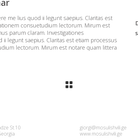
mar
e me lius quod ii legunt saepius. Claritas est
tationem consuetudium lectorum. Mirum est
us parum claram. Investigationes
S
ii legunt saepius. Claritas est etiam processus
dium lectorum. Mirum est notare quam littera
dze St.10
giorgi@mosulishvili.ge
 Georgia
www.mosulishvili.ge