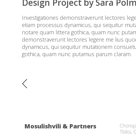
Design Project by Sara Pol
Investigationes demonstraverunt lectores leger
etiam processus dynamicus, qui sequitur mu
notare quam littera gothica, quam nunc putam
demonstraverunt lectores legere me lius quod 
dynamicus, qui sequitur mutationem consuetu
gothica, quam nunc putamus parum claram.
Mosulishvili & Partners
Chonqa
Tbilisi,